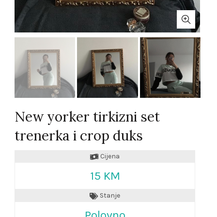
New yorker tirkizni set
trenerka i crop duks
Cijena
15 KM
Stanje
Polovno