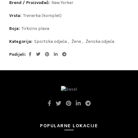
Brend / Proizvođač:
New Yorker
Vrsta:
Trenerka (komplet)
Boja:
Tirkizno plava
Kategorija:
Sportska odjeća
,
Žene
,
Ženska odjeća
Podijeli
POPULARNE LOKACIJE