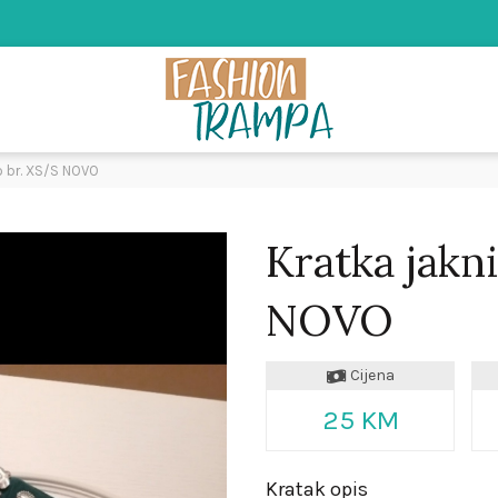
o br. XS/S NOVO
Kratka jakn
NOVO
Cijena
25 KM
Kratak opis