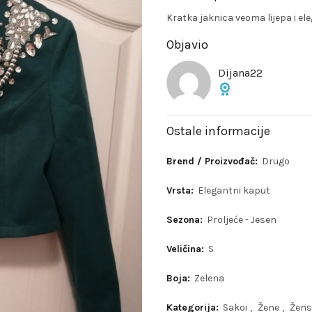
Kratka jaknica veoma lijepa i el
Objavio
Dijana22
Ostale informacije
Brend / Proizvođač:
Drugo
Vrsta:
Elegantni kaput
Sezona:
Proljeće - Jesen
Veličina:
S
Boja:
Zelena
Kategorija:
Sakoi
,
Žene
,
Žens