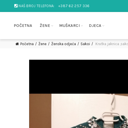
NAŠ BROJ TELEFONA:
+387 62 257 336
POČETNA
ŽENE
MUŠKARCI
DJECA
Početna
Žene
Ženska odjeća
Sakoi
Kratka jaknica ,sak